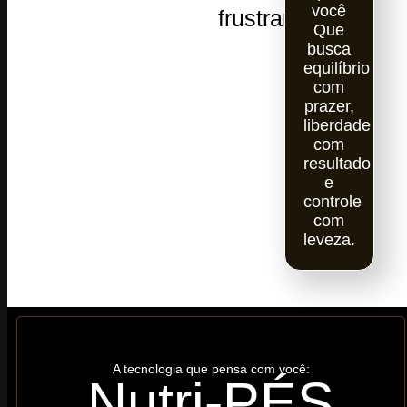
você
frustrar
Que
busca
equilíbrio
com
prazer,
liberdade
com
resultado
e
controle
com
leveza.
A tecnologia que pensa com você:
Nutri-PÉS