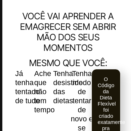
VOCÊ VAI APRENDER A
EMAGRECER SEM ABRIR
MÃO DOS SEUS
MOMENTOS
MESMO QUE VOCÊ:
Já
Ache
Tenha
Tenha
O
tenha
que
desistido
medo
Código
tentado
não
das
de
da
Dieta
de tudo
tem
dietas
tentar
Flexível
tempo
de
foi
criado
novo e
exatamente
se
pra