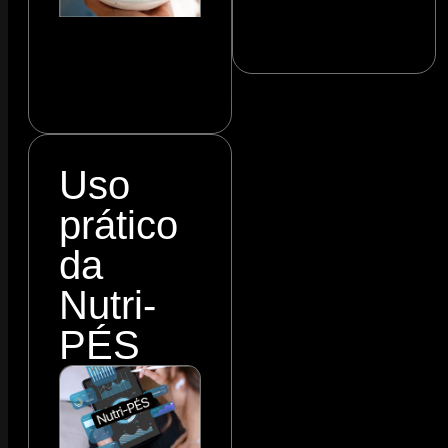
Uso
prático
da
Nutri-
PÉS